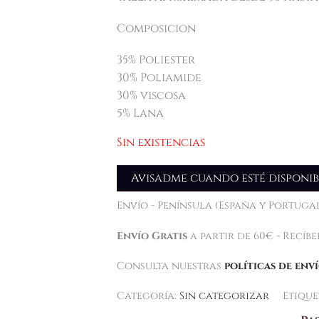
Composicion
35% Poliester
30% Poliamide
30% viscosa
5% Lana
Sin existencias
Avisadme cuando esté disponib
Envío - Península (España y Portugal
Envío Gratis
a partir de 60€ - Recíb
Consulta nuestras
políticas de env
Categoría:
Sin categorizar
Etique