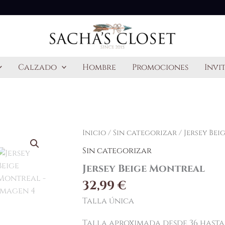
Calzado
Hombre
Promociones
Invi
Inicio
/
Sin categorizar
/ Jersey Be
Sin categorizar
Jersey Beige Montreal
32,99
€
Talla única
Talla aproximada desde 36 hasta