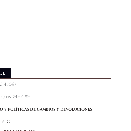
le
) 4,50€)
elo en 24H/48H
ío
y
políticas de cambios y devoluciones
ta:
CT