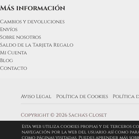
Más información
Cambios y devoluciones
Envíos
Sobre nosotros
Saldo de la Tarjeta Regalo
Mi Cuenta
Blog
Contacto
Aviso Legal
Política de Cookies
Política 
Copyright © 2026 Sacha's Closet
Esta web utiliza cookies propias y de terceros c
navegación por la web del usuario así como para
como páginas visitadas. Puedes aprender más sob