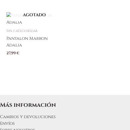
AGOTADO
Este
producto
tiene
Sin categorizar
múltiples
Pantalon Marron
variantes.
Adalia
Las
27,99
€
opciones
se
pueden
elegir
en
la
página
de
Más información
producto
Cambios y devoluciones
Envíos