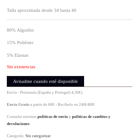
la
página
Talla aproximada desde 34 hasta 40
de
producto
80% Algodón
15% Poliéster
5% Elastan
Sin existencias
Avisadme cuando esté disponible
Envío - Península (España y Portugal) 4,50€)
Envío Gratis
a partir de 60€ - Recíbelo en 24H/48H
Consulta nuestras
políticas de envío
y
políticas de cambios y
devoluciones
Categoría:
Sin categorizar