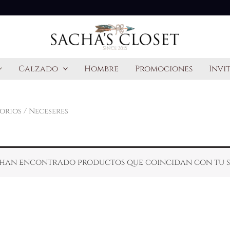
Calzado
Hombre
Promociones
Invi
orios
/ Neceseres
 han encontrado productos que coincidan con tu s