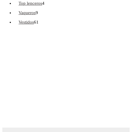
Top lenceros
4
Vaqueros
9
Vestidos
61