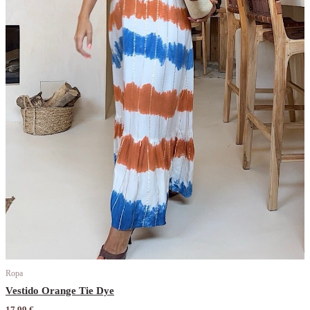
Ropa
Vestido Orange Tie Dye
17,99
€