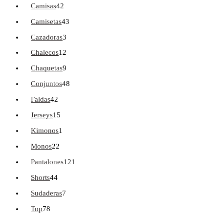
Camisas
42
Camisetas
43
Cazadoras
3
Chalecos
12
Chaquetas
9
Conjuntos
48
Faldas
42
Jerseys
15
Kimonos
1
Monos
22
Pantalones
121
Shorts
44
Sudaderas
7
Top
78