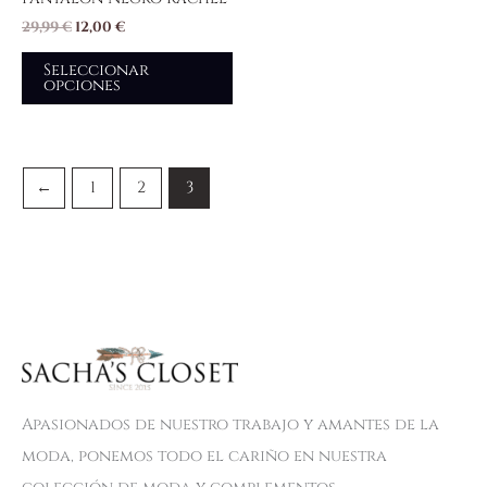
29,99
€
12,00
€
Seleccionar
opciones
←
1
2
3
Apasionados de nuestro trabajo y amantes de la
moda, ponemos todo el cariño en nuestra