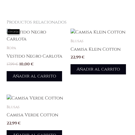
Productos relacionados
El
El
¡Oferta!
¡Oferta!
precio
precio
original
actual
Blusas
era:
es:
Ropa
Camisa Klein Cotton
17,99 €.
10,00 €.
Vestido Negro Carlota
22,99
€
17,99
€
10,00
€
Añadir al carrito
Añadir al carrito
Blusas
Camisa Verde Cotton
22,99
€