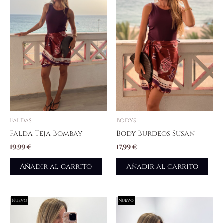
Faldas
Bodys
Falda Teja Bombay
Body Burdeos Susan
19,99
€
17,99
€
Añadir al carrito
Añadir al carrito
Nuevo
Nuevo