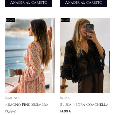
Añadir al carrito
Añadir al carrito
Nuevo
Nuevo
Kimonos
Blusas
Kimono Pink Sesimbra
Blusa Negra Coachella
17,99
€
14,99
€