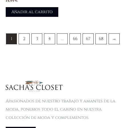
15,99
€
Añadir al carrito
1
2
3
4
…
66
67
68
→
Apasionados de nuestro trabajo y amantes de la
moda, ponemos todo el cariño en nuestra
colección de moda y complementos.