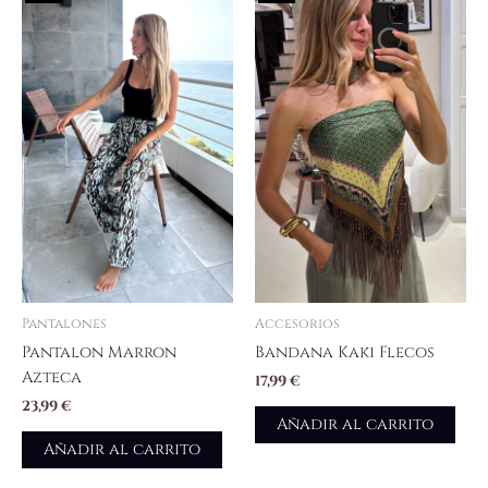
Pantalones
Accesorios
Pantalon Marron
Bandana Kaki Flecos
Azteca
17,99
€
23,99
€
Añadir al carrito
Añadir al carrito