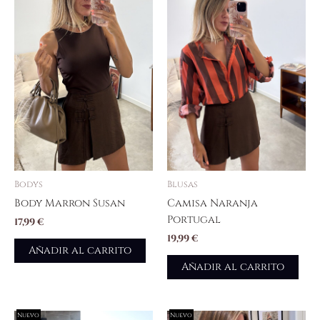
Bodys
Blusas
Body Marron Susan
Camisa Naranja
Portugal
17,99
€
19,99
€
Añadir al carrito
Añadir al carrito
Nuevo
Nuevo