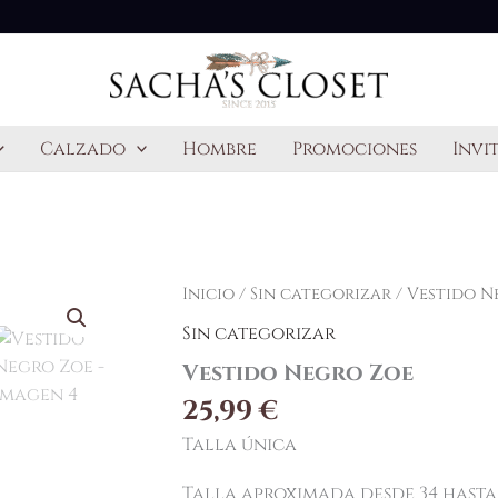
Calzado
Hombre
Promociones
Invi
Inicio
/
Sin categorizar
/ Vestido N
Sin categorizar
Vestido Negro Zoe
25,99
€
Talla única
Talla aproximada desde 34 hasta