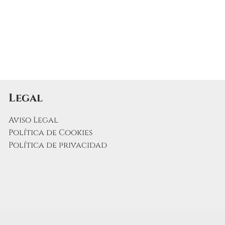
Las
opciones
se
pueden
elegir
en
la
página
Legal
de
producto
Aviso Legal
Política de Cookies
Política de privacidad