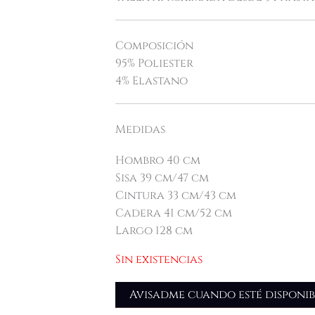
Composición
95% Poliester
4% Elastano
Medidas
Hombro 40 cm
Sisa 39 cm/47 cm
Cintura 33 cm/43 cm
Cadera 41 cm/52 cm
Largo 128 cm
Sin existencias
Avisadme cuando esté disponib