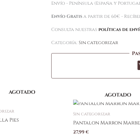
Envío - Península (España y Portugal
Envío Gratis
a partir de 60€ - Recíb
Consulta nuestras
políticas de env
Categoría:
Sin categorizar
Pa
AGOTADO
AGOTADO
Este
producto
orizar
Sin categorizar
tiene
la Pies
Pantalon Marron Marbe
múltiples
27,99
€
variantes.