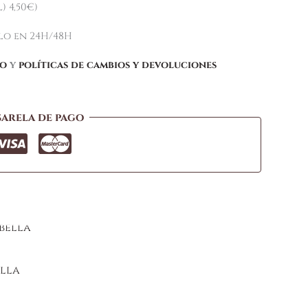
) 4,50€)
elo en 24H/48H
ío
y
políticas de cambios y devoluciones
sarela de pago
lla