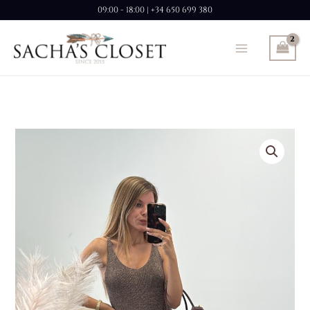
Ir
09:00 - 18:00 | +34 650 699 380
al
contenido