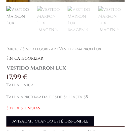
Inicio
/
Sin categorizar
/ Vestido Marron Lux
Sin categorizar
Vestido Marron Lux
17,99
€
Talla única
Talla aproximada desde 34 hasta 38
Sin existencias
Avisadme cuando esté disponible