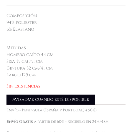
Composición
94% Poliester
6% Elastano
Medidas
Hombro caído 43 cm
Sisa 35 cm /51 cm
Cintura 32 cm/41 cm
Largo 129 cm
Sin existencias
Avisadme cuando esté disponible
Envío - Península (España y Portugal) 4,50€)
Envío Gratis
a partir de 60€ - Recíbelo en 24H/48H