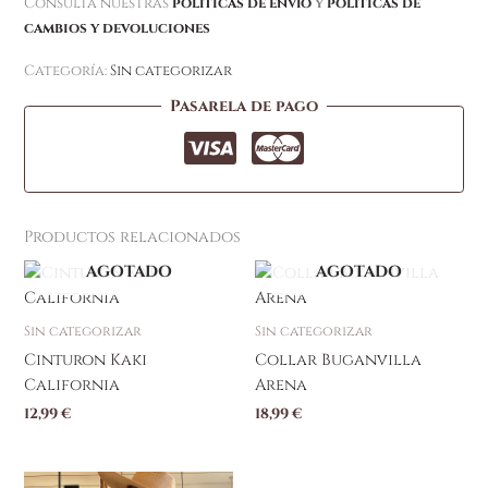
Consulta nuestras
políticas de envío
y
políticas de
cambios y devoluciones
Categoría:
Sin categorizar
Pasarela de pago
Productos relacionados
AGOTADO
AGOTADO
Sin categorizar
Sin categorizar
Cinturon Kaki
Collar Buganvilla
California
Arena
12,99
€
18,99
€