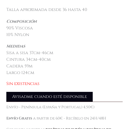
Talla aproximada desde 36 hasta 40
Composición
90% Viscosa
10% Nylon
Medidas
Sisa a sisa 37cm-46cm
Cintura 34cm-40cm
Cadera 59m
Largo 124cm
Sin existencias
Avisadme cuando esté disponible
Envío - Península (España y Portugal) 4,50€)
Envío Gratis
a partir de 60€ - Recíbelo en 24H/48H