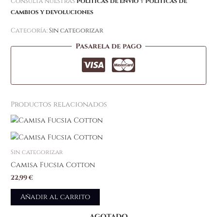
Consulta nuestras
políticas de envío
y
políticas de
cambios y devoluciones
Categoría:
Sin categorizar
Pasarela de pago
Productos relacionados
Sin categorizar
Camisa Fucsia Cotton
22,99
€
Añadir al carrito
AGOTADO