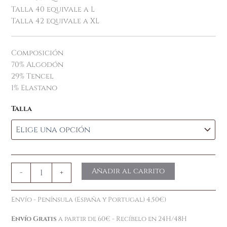
Talla 40 equivale a L
Talla 42 equivale a XL
Composición
70% Algodón
29% Tencel
1% Elastano
Talla
Añadir al carrito
-
+
Envío - Península (España y Portugal) 4,50€)
Envío Gratis
a partir de 60€ - Recíbelo en 24H/48H