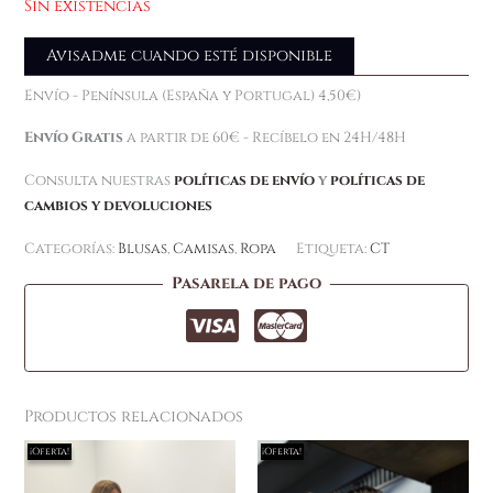
Sin existencias
Avisadme cuando esté disponible
Envío - Península (España y Portugal) 4,50€)
Envío Gratis
a partir de 60€ - Recíbelo en 24H/48H
Consulta nuestras
políticas de envío
y
políticas de
cambios y devoluciones
Categorías:
Blusas
,
Camisas
,
Ropa
Etiqueta:
CT
Pasarela de pago
Productos relacionados
El
El
El
El
Est
¡Oferta!
¡Oferta!
¡Oferta!
¡Oferta!
precio
precio
precio
precio
pr
original
actual
original
actual