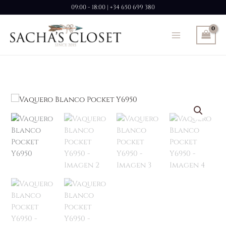
Ir
09:00 - 18:00 | +34 650 699 380
al
contenido
Vaquero
Blanco
Pocket
Y6950
cantidad