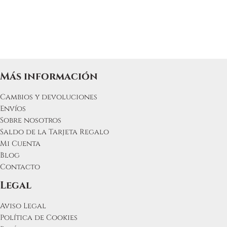
se
pueden
elegir
en
la
página
de
Más información
producto
Cambios y devoluciones
Envíos
Sobre nosotros
Saldo de la Tarjeta Regalo
Mi Cuenta
Blog
Contacto
Legal
Aviso Legal
Política de Cookies