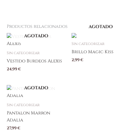
Productos relacionados
AGOTADO
AGOTADO
Sin categorizar
Brillo Magic Kiss
Sin categorizar
2,99
€
Vestido Burdeos Alexis
24,99
€
AGOTADO
Este
producto
tiene
Sin categorizar
múltiples
Pantalon Marron
variantes.
Adalia
Las
27,99
€
opciones