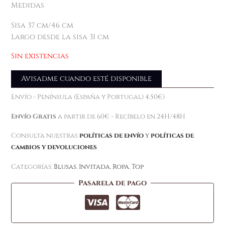
Medidas
Sisa 37 cm/46 cm
Largo desde la sisa 31 cm
Sin existencias
Avisadme cuando esté disponible
Envío - Península (España y Portugal) 4,50€)
Envío Gratis
a partir de 60€ - Recíbelo en 24H/48H
Consulta nuestras
políticas de envío
y
políticas de
cambios y devoluciones
Categorías:
Blusas
,
Invitada
,
Ropa
,
Top
Pasarela de pago