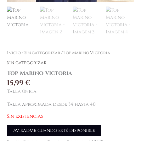
Inicio
/
Sin categorizar
/ Top Marino Victoria
Sin categorizar
Top Marino Victoria
15,99
€
Talla única
Talla aproximada desde 34 hasta 40
Sin existencias
Avisadme cuando esté disponible