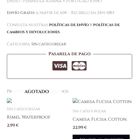
Envío - Península (España y Portugal) 4,50€)
Envío Gratis
a partir de 60€ - Recíbelo en 24H/48H
Consulta nuestras
políticas de envío
y
políticas de
cambios y devoluciones
Categoría:
Sin categorizar
Pasarela de pago
Productos relacionados
AGOTADO
Sin categorizar
Sin categorizar
Rimel Waterproof
Camisa Fucsia Cotton
2,99
€
22,99
€