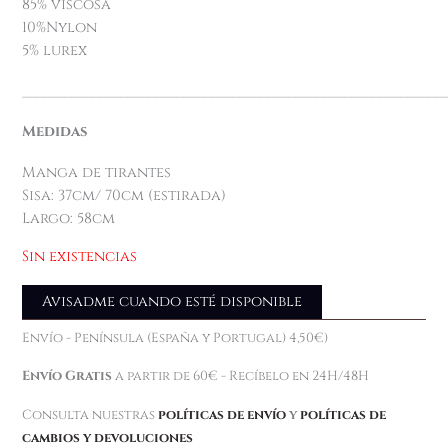
85% viscosa
10%Nylon
5% lurex
____________________________________________________________
Medidas
Manga de tirantes
Sisa: 37cm/ 70cm (estirada)
Largo: 58cm
Sin existencias
Avisadme cuando esté disponible
Envío - Península (España y Portugal) 4,50€)
Envío Gratis
a partir de 60€ - Recíbelo en 24H/48H
Consulta nuestras
políticas de envío
y
políticas de
cambios y devoluciones