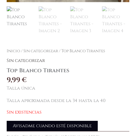
Inicio
/
Sin categorizar
/ Top Blanco Tirantes
Sin categorizar
Top Blanco Tirantes
9,99
€
Talla única
Talla aproximada desde la 34 hasta la 40
Sin existencias
Avisadme cuando esté disponible