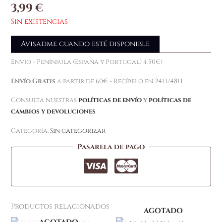
3,99
€
Sin existencias
Avisadme cuando esté disponible
Envío - Península (España y Portugal) 4,50€)
Envío Gratis
a partir de 60€ - Recíbelo en 24H/48H
Consulta nuestras
políticas de envío
y
políticas de
cambios y devoluciones
Categoría:
Sin categorizar
Pasarela de pago
Productos relacionados
AGOTADO