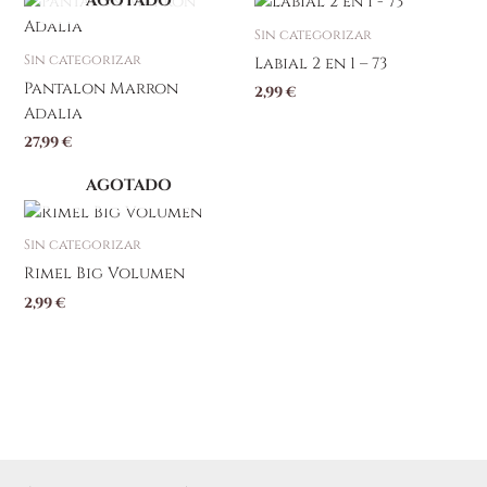
AGOTADO
Este
producto
Sin categorizar
tiene
Sin categorizar
Labial 2 en 1 – 73
múltiples
Pantalon Marron
2,99
€
variantes.
Adalia
Las
27,99
€
opciones
se
AGOTADO
pueden
elegir
Sin categorizar
en
Rimel Big Volumen
la
página
2,99
€
de
producto