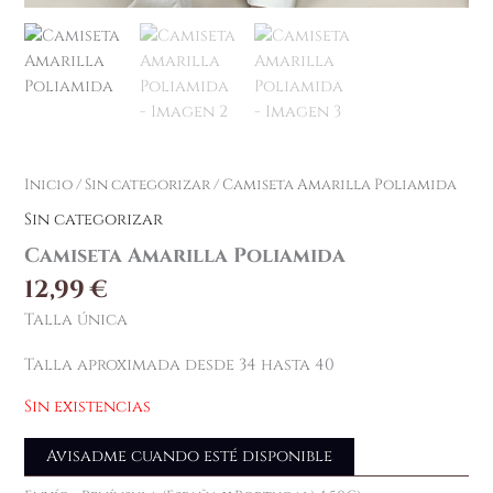
Inicio
/
Sin categorizar
/ Camiseta Amarilla Poliamida
Sin categorizar
Camiseta Amarilla Poliamida
12,99
€
Talla única
Talla aproximada desde 34 hasta 40
Sin existencias
Avisadme cuando esté disponible