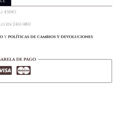
le
) 4,50€)
elo en 24H/48H
ío
y
políticas de cambios y devoluciones
sarela de pago