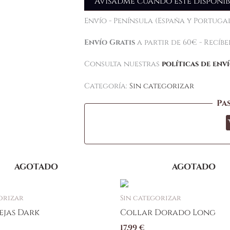
Avisadme cuando esté disponib
Envío - Península (España y Portugal
Envío Gratis
a partir de 60€ - Recíb
Consulta nuestras
políticas de env
Categoría:
Sin categorizar
Pa
AGOTADO
AGOTADO
orizar
Sin categorizar
ejas Dark
Collar Dorado Long
17,99
€