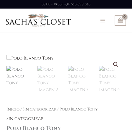
Ir
09:00 - 18:00 | +34 650 699 380
al
contenido
Polo
Blanco
Tony
cantidad
Inicio
/
Sin categorizar
/ Polo Blanco Tony
Sin categorizar
Polo Blanco Tony