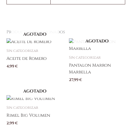
Productos relacionados
AGOTADO
AGOTADO
Este
producto
Sin categorizar
tiene
Sin categorizar
Aceite de Romero
múltiples
Pantalon Marron
4,99
€
variantes.
Marbella
Las
27,99
€
opciones
se
AGOTADO
pueden
elegir
Sin categorizar
en
Rimel Big Volumen
la
página
2,99
€
de