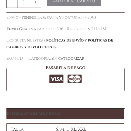
Añadir al carrito
-
+
Envío - Península (España y Portugal) 4,50€)
Envío Gratis
a partir de 60€ - Recíbelo en 24H/48H
Consulta nuestras
políticas de envío
y
políticas de
cambios y devoluciones
SKU:
N/D
Categoría:
Sin categorizar
Pasarela de pago
Información adicional
Talla
S
,
M
,
L
,
XL
,
XXL