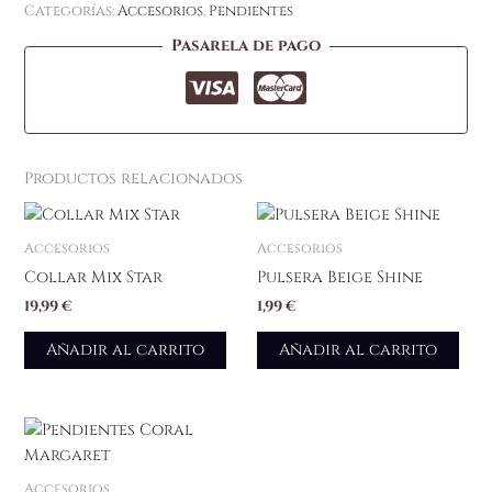
Categorías:
Accesorios
,
Pendientes
Pasarela de pago
Productos relacionados
Accesorios
Accesorios
Collar Mix Star
Pulsera Beige Shine
19,99
€
1,99
€
Añadir al carrito
Añadir al carrito
Accesorios