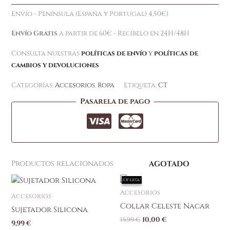
Envío - Península (España y Portugal) 4,50€)
Envío Gratis
a partir de 60€ - Recíbelo en 24H/48H
Consulta nuestras
políticas de envío
y
políticas de
cambios y devoluciones
Categorías:
Accesorios
,
Ropa
Etiqueta:
CT
Pasarela de pago
Productos relacionados
AGOTADO
El
El
Este
¡Oferta!
¡Oferta!
precio
precio
producto
Accesorios
original
actual
Accesorios
tiene
era:
es:
Collar Celeste Nacar
Sujetador Silicona
15,99 €.
10,00 €.
múltiples
15,99
€
10,00
€
9,99
€
variantes.