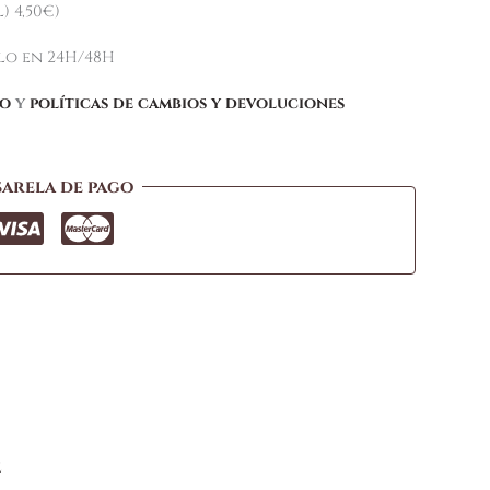
) 4,50€)
elo en 24H/48H
ío
y
políticas de cambios y devoluciones
sarela de pago