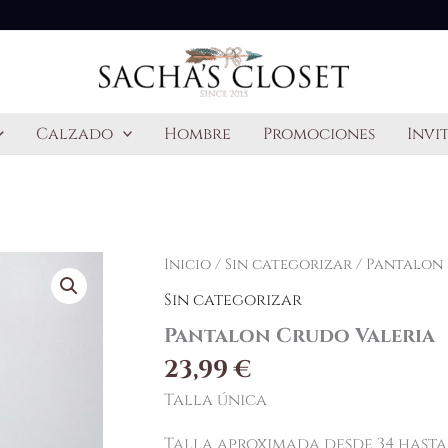
Calzado
Hombre
Promociones
Invi
Inicio
/
Sin categorizar
/ Pantalon 
Sin categorizar
Pantalon Crudo Valeria
23,99
€
Talla única
Talla aproximada desde 34 hasta