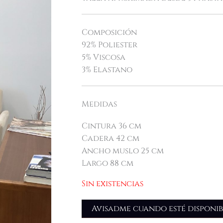
Composición
92% Poliester
5% Viscosa
3% Elastano
Medidas
Cintura 36 cm
Cadera 42 cm
Ancho muslo 25 cm
Largo 88 cm
Sin existencias
Avisadme cuando esté disponib