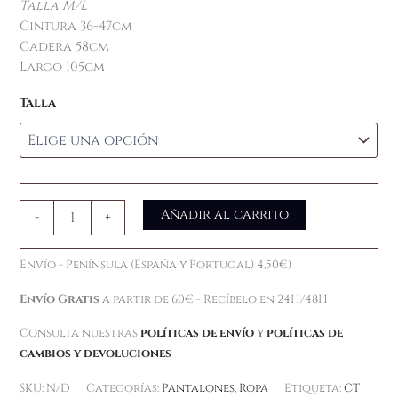
Talla M/L
Cintura 36-47cm
Cadera 58cm
Largo 105cm
Talla
Añadir al carrito
-
+
Envío - Península (España y Portugal) 4,50€)
Envío Gratis
a partir de 60€ - Recíbelo en 24H/48H
Consulta nuestras
políticas de envío
y
políticas de
cambios y devoluciones
SKU:
N/D
Categorías:
Pantalones
,
Ropa
Etiqueta:
CT