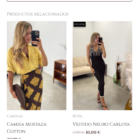
Productos relacionados
El
El
¡Oferta!
¡Oferta!
precio
precio
original
actual
era:
es:
17,99 €.
10,00 €.
Camisas
Ropa
Camisa Mostaza
Vestido Negro Carlota
Cotton
17,99
€
10,00
€