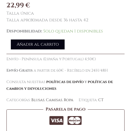
22,99
€
Talla única
Talla aproximada desde 36 hasta 42
Disponibilidad:
Solo quedan 1 disponibles
Añadir al carrito
Envío - Península (España y Portugal) 4,50€)
Envío Gratis
a partir de 60€ - Recíbelo en 24H/48H
Consulta nuestras
políticas de envío
y
políticas de
cambios y devoluciones
Categorías:
Blusas
,
Camisas
,
Ropa
Etiqueta:
CT
Pasarela de pago