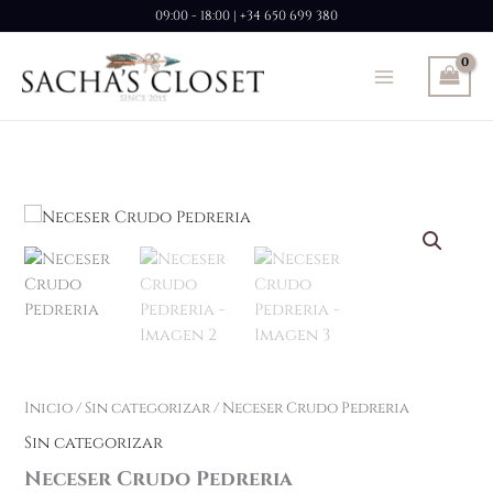
Ir
09:00 - 18:00 | +34 650 699 380
al
contenido
Inicio
/
Sin categorizar
/ Neceser Crudo Pedreria
Sin categorizar
Neceser Crudo Pedreria