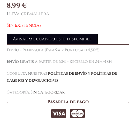
8,99
€
Lleva cremallera
Sin existencias
Avisadme cuando esté disponible
Envío - Península (España y Portugal) 4,50€)
Envío Gratis
a partir de 60€ - Recíbelo en 24H/48H
Consulta nuestras
políticas de envío
y
políticas de
cambios y devoluciones
Categoría:
Sin categorizar
Pasarela de pago