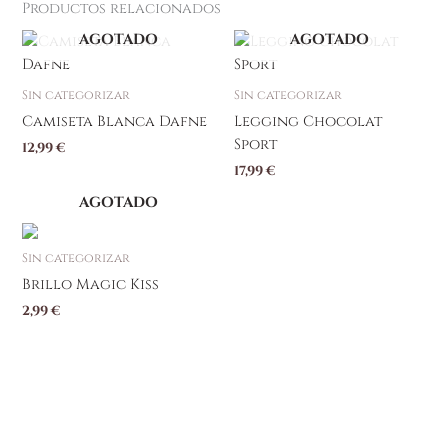
Productos relacionados
AGOTADO
AGOTADO
Este
producto
tiene
Sin categorizar
Sin categorizar
múltiples
Camiseta Blanca Dafne
Legging Chocolat
variantes.
Sport
12,99
€
Las
17,99
€
opciones
se
AGOTADO
pueden
elegir
Sin categorizar
en
Brillo Magic Kiss
la
2,99
€
página
de
producto