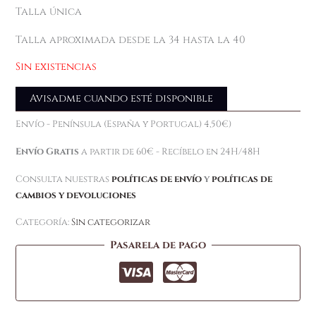
Talla única
Talla aproximada desde la 34 hasta la 40
Sin existencias
Avisadme cuando esté disponible
Envío - Península (España y Portugal) 4,50€)
Envío Gratis
a partir de 60€ - Recíbelo en 24H/48H
Consulta nuestras
políticas de envío
y
políticas de
cambios y devoluciones
Categoría:
Sin categorizar
Pasarela de pago