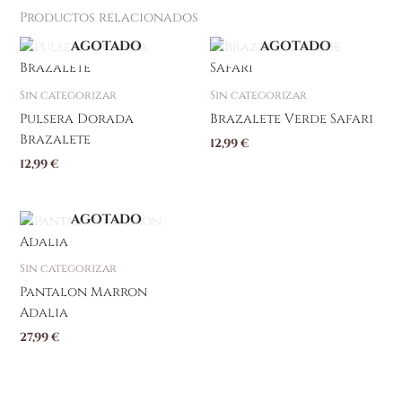
Productos relacionados
AGOTADO
AGOTADO
Sin categorizar
Sin categorizar
Pulsera Dorada
Brazalete Verde Safari
Brazalete
12,99
€
12,99
€
AGOTADO
Este
producto
tiene
Sin categorizar
múltiples
Pantalon Marron
variantes.
Adalia
Las
27,99
€
opciones
se
pueden