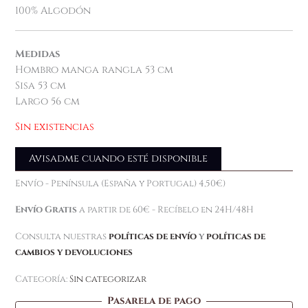
100% Algodón
Medidas
Hombro manga rangla 53 cm
Sisa 53 cm
Largo 56 cm
Sin existencias
Avisadme cuando esté disponible
Envío - Península (España y Portugal) 4,50€)
Envío Gratis
a partir de 60€ - Recíbelo en 24H/48H
Consulta nuestras
políticas de envío
y
políticas de
cambios y devoluciones
Categoría:
Sin categorizar
Pasarela de pago