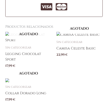
Productos relacionados
AGOTADO
AGOTADO
Este
producto
Sin categorizar
tiene
Sin categorizar
Camisa Celeste Basic
múltiples
Legging Chocolat
22,99
€
variantes.
Sport
Las
17,99
€
opciones
se
AGOTADO
pueden
elegir
Sin categorizar
en
Collar Dorado Long
la
17,99
€
página
de