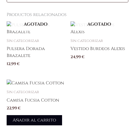
Productos relacionados
AGOTADO
AGOTADO
Sin categorizar
Sin categorizar
Pulsera Dorada
Vestido Burdeos Alexis
Brazalete
24,99
€
12,99
€
Sin categorizar
Camisa Fucsia Cotton
22,99
€
Añadir al carrito