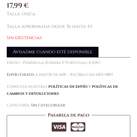
17,99
€
Talla única
Talla aproximada desde 36 hasta 42
Sin existencias
Avisadme cuando esté disponible
Envío - Península (España y Portugal) 4,50€)
Envío Gratis
a partir de 60€ - Recíbelo en 24H/48H
Consulta nuestras
políticas de envío
y
políticas de
cambios y devoluciones
Categoría:
Sin categorizar
Pasarela de pago