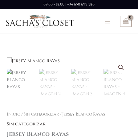
Ir
09:00 - 18:00 | +34 650 699 380
al
contenido
Inicio
/
Sin categorizar
/ Jersey Blanco Rayas
Sin categorizar
Jersey Blanco Rayas