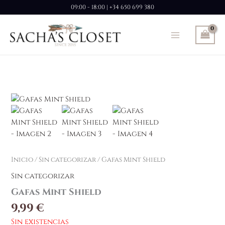
Ir
09:00 - 18:00 | +34 650 699 380
al
contenido
Inicio
/
Sin categorizar
/ Gafas Mint Shield
Sin categorizar
Gafas Mint Shield
9,99
€
Sin existencias