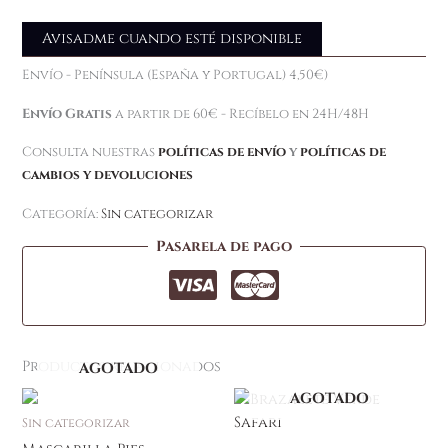
Avisadme cuando esté disponible
Envío - Península (España y Portugal) 4,50€)
Envío Gratis
a partir de 60€ - Recíbelo en 24H/48H
Consulta nuestras
políticas de envío
y
políticas de
cambios y devoluciones
Categoría:
Sin categorizar
Pasarela de pago
Productos relacionados
AGOTADO
AGOTADO
Sin categorizar