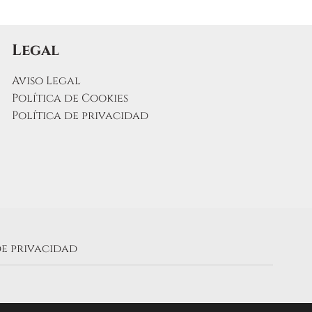
en
la
página
Legal
de
producto
Aviso Legal
Política de Cookies
Política de privacidad
de privacidad