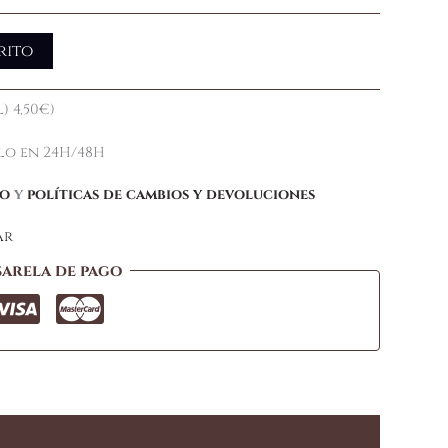
rito
) 4,50€)
elo en 24H/48H
ío
y
políticas de cambios y devoluciones
ar
sarela de pago