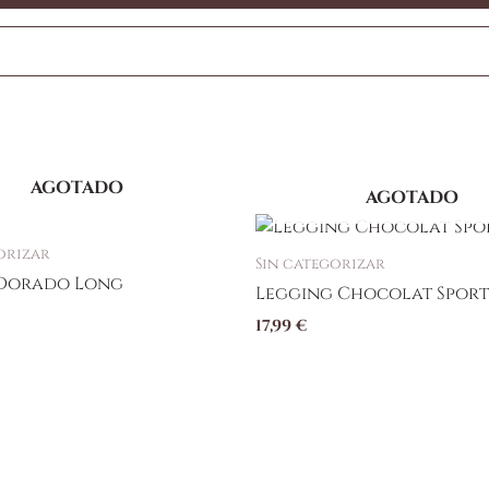
AGOTADO
AGOTADO
Este
producto
orizar
Sin categorizar
tiene
Dorado Long
Legging Chocolat Sport
múltiples
17,99
€
variantes.
Las
opciones
se
pueden
elegir