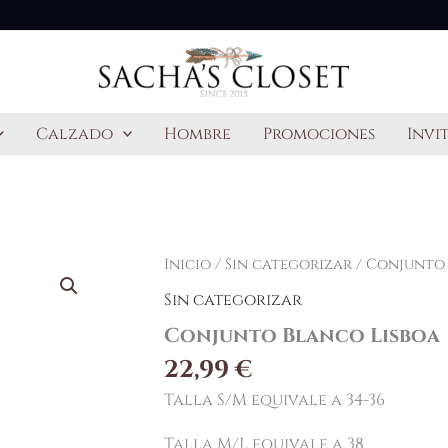
Calzado
Hombre
Promociones
Invi
Conjunto
Inicio
/
Sin categorizar
/ Conjunto 
Blanco
Sin categorizar
Lisboa
cantidad
Conjunto Blanco Lisboa
22,99
€
Talla S/M equivale a 34-36
Talla M/L equivale a 38