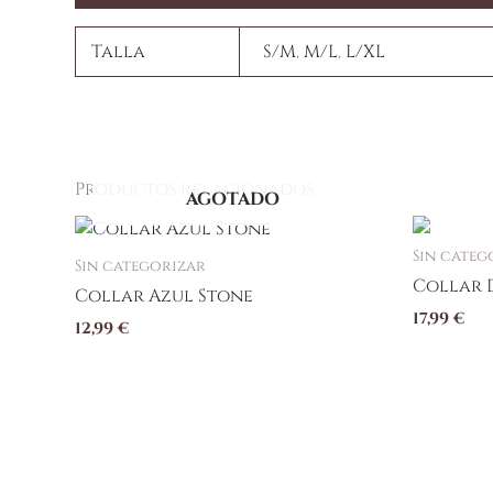
Talla
S/M
,
M/L
,
L/XL
Productos relacionados
AGOTADO
Sin categ
Sin categorizar
Collar 
Collar Azul Stone
17,99
€
12,99
€