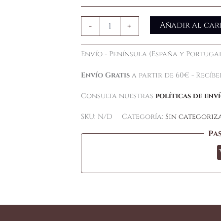
Añadir al car
-
+
Envío - Península (España y Portugal
Envío Gratis
a partir de 60€ - Recíb
Consulta nuestras
políticas de env
SKU:
N/D
Categoría:
Sin categoriz
Pa