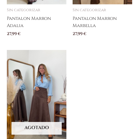
página
página
Sin categorizar
Sin categorizar
de
de
producto
producto
Pantalon Marron
Pantalon Marron
Adalia
Marbella
27,99
€
27,99
€
AGOTADO