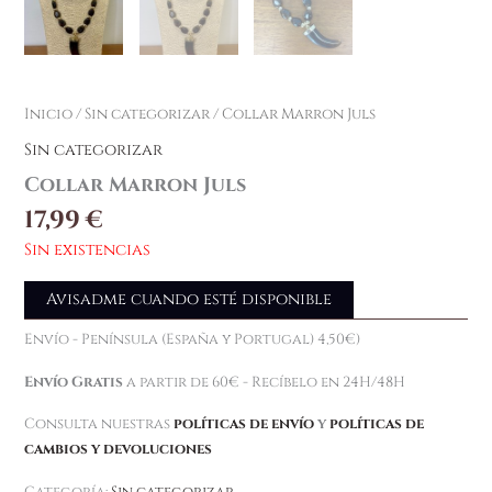
Inicio
/
Sin categorizar
/ Collar Marron Juls
Sin categorizar
Collar Marron Juls
17,99
€
Sin existencias
Avisadme cuando esté disponible
Envío - Península (España y Portugal) 4,50€)
Envío Gratis
a partir de 60€ - Recíbelo en 24H/48H
Consulta nuestras
políticas de envío
y
políticas de
cambios y devoluciones