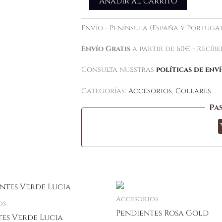
Añadir al carrito
Envío - Península (España y Portugal
Envío Gratis
a partir de 60€ - Recíb
Consulta nuestras
políticas de env
Categorías:
Accesorios
,
Collares
Pa
Accesorios
os
Pendientes Rosa Gold
es Verde Lucia