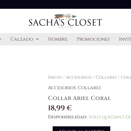
Calzado
Hombre
Promociones
Invi
Collar
Inicio
/
Accesorios
/
Collares
/ Col
Ariel
Accesorios
,
Collares
Coral
cantidad
Collar Ariel Coral
18,99
€
Disponibilidad:
Solo quedan 1 di