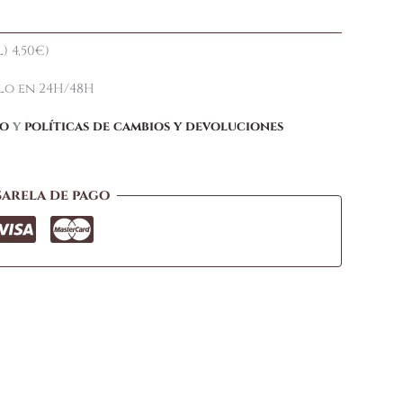
) 4,50€)
elo en 24H/48H
ío
y
políticas de cambios y devoluciones
sarela de pago