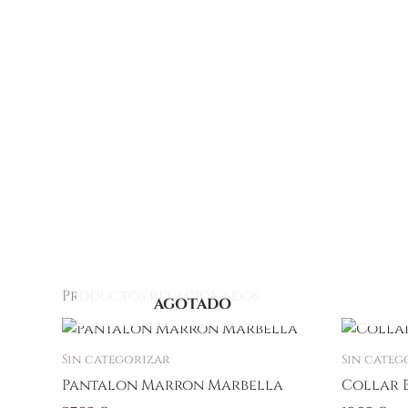
Productos relacionados
AGOTADO
Este
producto
Sin categorizar
Sin categ
tiene
Pantalon Marron Marbella
Collar 
múltiples