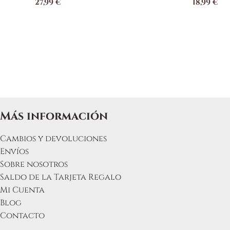
27,99
€
18,99
€
variantes.
Las
opciones
se
pueden
elegir
en
la
página
Más información
de
producto
Cambios y devoluciones
Envíos
Sobre nosotros
Saldo de la Tarjeta Regalo
Mi Cuenta
Blog
Contacto