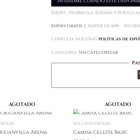
Avisadme cuando esté disponib
Envío - Península (España y Portugal
Envío Gratis
a partir de 60€ - Recíb
Consulta nuestras
políticas de env
Categoría:
Sin categorizar
Pa
AGOTADO
AGOTADO
orizar
Sin categorizar
Buganvilla Arena
Camisa Celeste Basic