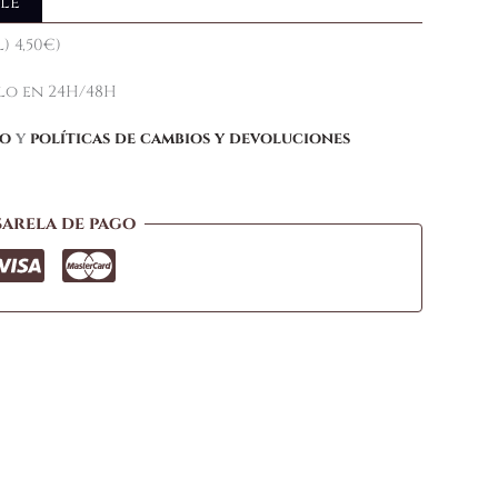
le
) 4,50€)
elo en 24H/48H
ío
y
políticas de cambios y devoluciones
sarela de pago