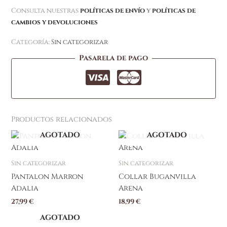
Consulta nuestras
políticas de envío
y
políticas de
cambios y devoluciones
Categoría:
Sin categorizar
Pasarela de pago
Productos relacionados
AGOTADO
AGOTADO
Este
producto
tiene
Sin categorizar
Sin categorizar
múltiples
Pantalon Marron
Collar Buganvilla
variantes.
Adalia
Arena
Las
27,99
€
18,99
€
opciones
se
AGOTADO