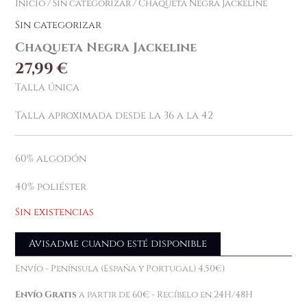
Inicio
/
Sin categorizar
/ Chaqueta Negra Jackeline
Sin categorizar
Chaqueta Negra Jackeline
27,99
€
Talla única
Talla aproximada desde la 36 a la 42
60% algodón
40% poliéster
Sin existencias
Avisadme cuando esté disponible
Envío - Península (España y Portugal) 4,50€)
Envío Gratis
a partir de 60€ - Recíbelo en 24H/48H