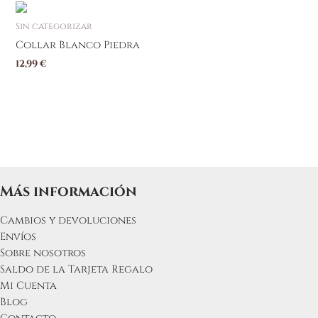
pueden
elegir
Sin categorizar
en
Collar Blanco Piedra
la
12,99
€
página
de
producto
Más información
Cambios y devoluciones
Envíos
Sobre nosotros
Saldo de la Tarjeta Regalo
Mi Cuenta
Blog