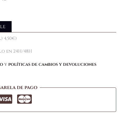
le
) 4,50€)
elo en 24H/48H
ío
y
políticas de cambios y devoluciones
sarela de pago