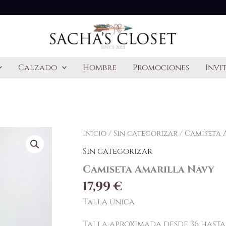
Calzado
Hombre
Promociones
Invi
Inicio
/
Sin categorizar
/ Camiseta 
Sin categorizar
Camiseta Amarilla Navy
17,99
€
Talla única
Talla aproximada desde 36 hasta