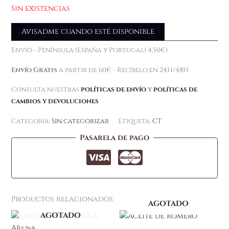
Sin existencias
Avisadme cuando esté disponible
Envío - Península (España y Portugal) 4,50€)
Envío Gratis
a partir de 60€ - Recíbelo en 24H/48H
Consulta nuestras
políticas de envío
y
políticas de
cambios y devoluciones
Categoría:
Sin categorizar
Etiqueta:
CT
Pasarela de pago
Productos relacionados
AGOTADO
AGOTADO