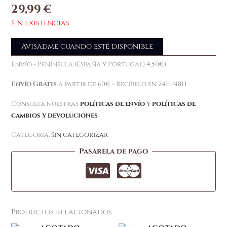
29,99
€
Sin existencias
Avisadme cuando esté disponible
Envío - Península (España y Portugal) 4,50€)
Envío Gratis
a partir de 60€ - Recíbelo en 24H/48H
Consulta nuestras
políticas de envío
y
políticas de
cambios y devoluciones
Categoría:
Sin categorizar
Pasarela de pago
Productos relacionados