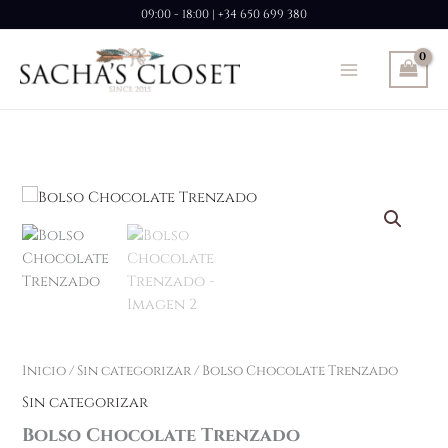
Ir
09:00 - 18:00 | +34 650 699 380
al
contenido
Inicio
/
Sin categorizar
/ Bolso Chocolate Trenzado
Sin categorizar
Bolso Chocolate Trenzado