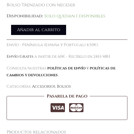
Bolso Trenzado con neceser
Disponibilidad:
Solo quedan 1 disponibles
Añadir al carrito
Envío - Península (España y Portugal) 4,50€)
Envío Gratis
a partir de 60€ - Recíbelo en 24H/48H
Consulta nuestras
políticas de envío
y
políticas de
cambios y devoluciones
Categorías:
Accesorios
,
Bolsos
Pasarela de pago
Productos relacionados