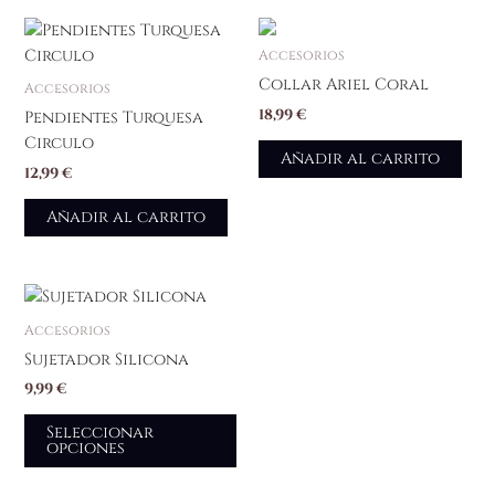
Accesorios
Collar Ariel Coral
Accesorios
18,99
€
Pendientes Turquesa
Circulo
Añadir al carrito
12,99
€
Añadir al carrito
Este
producto
Accesorios
tiene
Sujetador Silicona
múltiples
9,99
€
variantes.
Las
Seleccionar
opciones
opciones
se