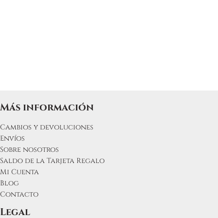
pueden
elegir
en
la
página
de
producto
Más información
Cambios y devoluciones
Envíos
Sobre nosotros
Saldo de la Tarjeta Regalo
Mi Cuenta
Blog
Contacto
Legal