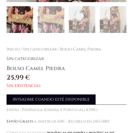
Inicio
/
Sin categorizar
/ Bolso Camel Piedra
Sin categorizar
Bolso Camel Piedra
25,99
€
Sin existencias
Avisadme cuando esté disponible
Envío - Península (España y Portugal) 4,50€)
Envío Gratis
a partir de 60€ - Recíbelo en 24H/48H
Consulta nuestras
políticas de envío
y
políticas de