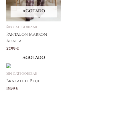
elegir
en
AGOTADO
la
página
Sin categorizar
de
producto
Pantalon Marron
Adalia
27,99
€
AGOTADO
Sin categorizar
Brazalete Blue
15,99
€