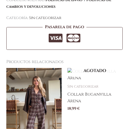
cambios y devoluciones
Categoría:
Sin categorizar
Pasarela de pago
Productos relacionados
AGOTADO
Este
producto
tiene
Sin categorizar
múltiples
Collar Buganvilla
variantes.
Arena
Las
18,99
€
opciones
se
pueden