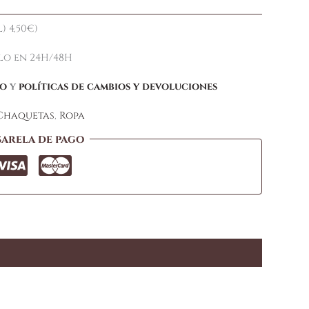
) 4,50€)
elo en 24H/48H
ío
y
políticas de cambios y devoluciones
Chaquetas
,
Ropa
sarela de pago