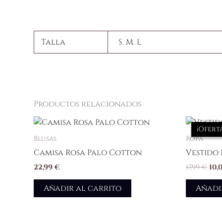
Talla
S
,
M
,
L
Productos relacionados
El
pre
¡Oferta
¡Oferta
ori
Blusas
Ropa
era
Camisa Rosa Palo Cotton
Vestido
17,9
22,99
€
17,99
€
10,
Añadir al carrito
Añadi