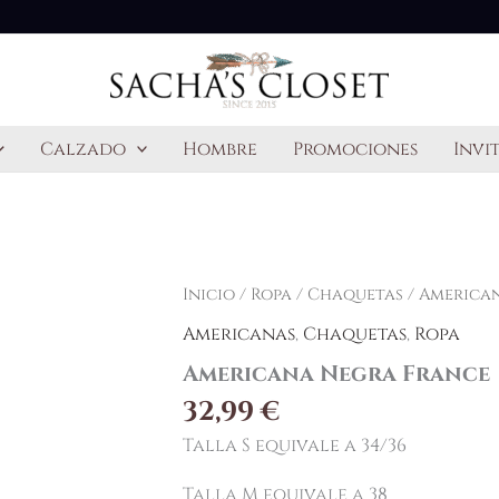
Calzado
Hombre
Promociones
Invi
Americana
Inicio
/
Ropa
/
Chaquetas
/ America
Negra
Americanas
,
Chaquetas
,
Ropa
France
cantidad
Americana Negra France
32,99
€
Talla S equivale a 34/36
Talla M equivale a 38