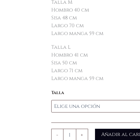
Talla M
Hombro 40 cm
Sisa 48 cm
Largo 70 cm
Largo manga 59 cm
Talla L
Hombro 41 cm
Sisa 50 cm
Largo 71 cm
Largo manga 59 cm
Talla
Añadir al car
-
+