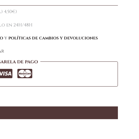
) 4,50€)
elo en 24H/48H
ío
y
políticas de cambios y devoluciones
ar
sarela de pago