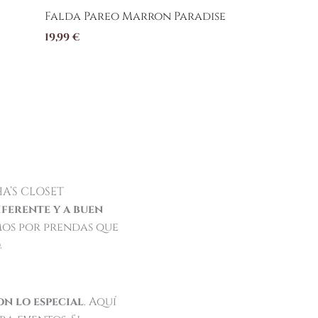
Falda Pareo Marron Paradise
19,99
€
HA’S CLOSET
iferente y a buen
mos por prendas que
.
n lo especial
. Aquí