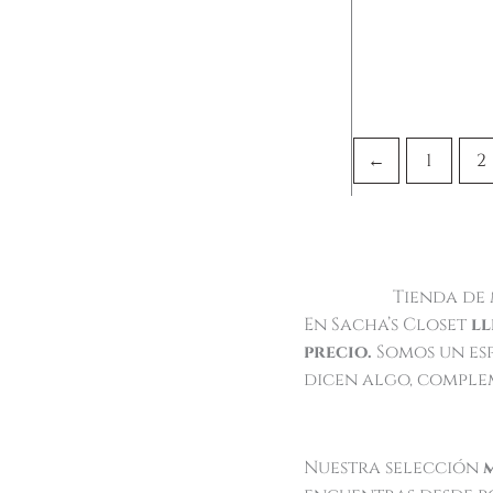
←
1
2
Tienda de 
En Sacha’s Closet
ll
precio.
Somos un es
dicen algo, comple
Nuestra selección