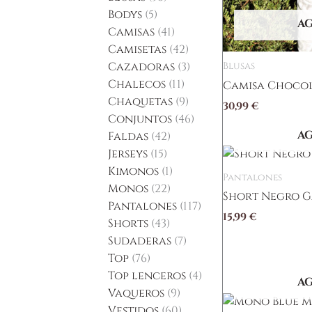
Bodys
5
A
Camisas
41
Camisetas
42
Cazadoras
3
Blusas
Chalecos
11
Camisa Chocol
Chaquetas
9
30,99
€
Conjuntos
46
A
Faldas
42
Jerseys
15
Kimonos
1
Pantalones
Monos
22
Short Negro 
Pantalones
117
15,99
€
Shorts
43
Sudaderas
7
Top
76
Top lenceros
4
A
Vaqueros
9
Vestidos
60