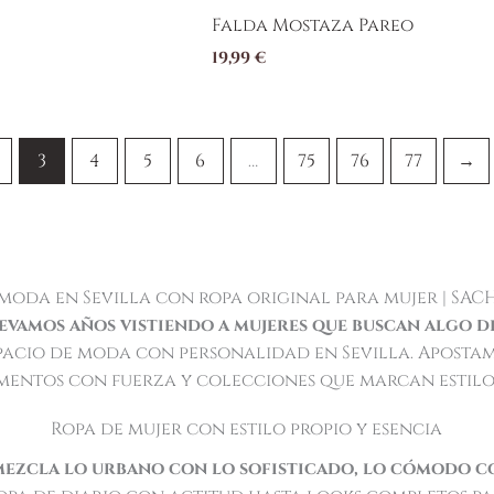
Falda Mostaza Pareo
19,99
€
3
4
5
6
…
75
76
77
→
moda en Sevilla con ropa original para mujer | SAC
evamos años vistiendo a mujeres que buscan algo d
pacio de moda con personalidad en Sevilla. Aposta
mentos con fuerza y colecciones que marcan estilo
Ropa de mujer con estilo propio y esencia
mezcla lo urbano con lo sofisticado, lo cómodo co