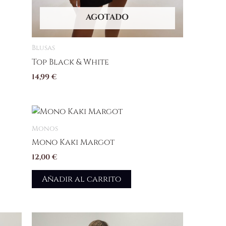
AGOTADO
Blusas
Top Black & White
14,99
€
Monos
Mono Kaki Margot
12,00
€
Añadir al carrito