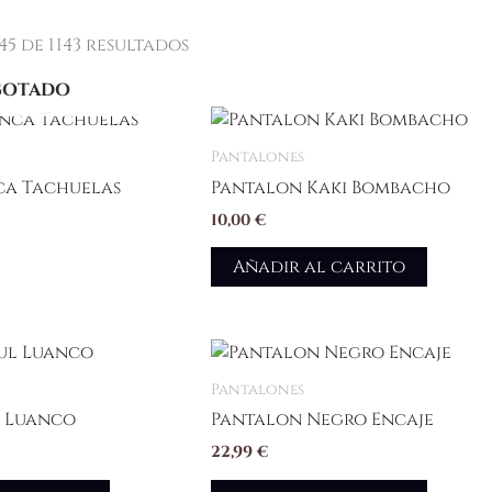
Ordenado
por
5 de 1143 resultados
los
últimos
GOTADO
Pantalones
ca Tachuelas
Pantalon Kaki Bombacho
10,00
€
Añadir al carrito
Este
producto
Pantalones
tiene
 Luanco
Pantalon Negro Encaje
múltiples
22,99
€
variantes.
Las