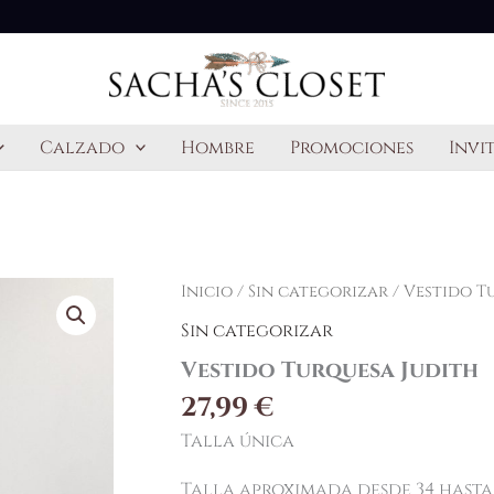
Calzado
Hombre
Promociones
Invi
Inicio
/
Sin categorizar
/ Vestido T
Sin categorizar
Vestido Turquesa Judith
27,99
€
Talla única
Talla aproximada desde 34 hasta