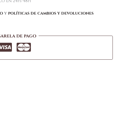
elo en 24H/48H
ío
y
políticas de cambios y devoluciones
sarela de pago