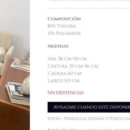
Composición
85% Viscosa
15% Poliamide
Medidas
Sisa 38 cm/50 cm
Cintura 39 cm/46 cm
Cadera 60 cm
Largo 105 cm
Sin existencias
Avisadme cuando esté disponib
Envío - Península (España y Portugal