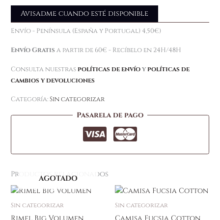
Avisadme cuando esté disponible
Envío - Península (España y Portugal) 4,50€)
Envío Gratis
a partir de 60€ - Recíbelo en 24H/48H
Consulta nuestras
políticas de envío
y
políticas de
cambios y devoluciones
Categoría:
Sin categorizar
Pasarela de pago
Productos relacionados
AGOTADO
Sin categorizar
Sin categorizar
Rimel Big Volumen
Camisa Fucsia Cotton