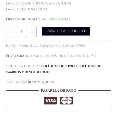
Largo desde Tirante a sisa 32cm
Largo vestido 101cm
Disponibilidad:
Hay existencias
Añadir al carrito
-
+
Envío - Península (España y Portugal) 4,50€)
Envío Gratis
a partir de 60€ - Recíbelo en 24H/48H
Consulta nuestras
políticas de envío
y
políticas de
cambios y devoluciones
Categorías:
Ropa
,
Vestidos
Pasarela de pago