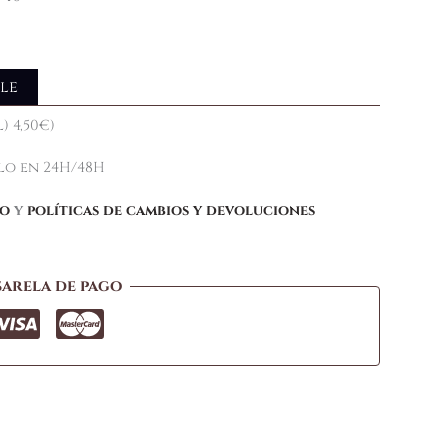
le
) 4,50€)
elo en 24H/48H
ío
y
políticas de cambios y devoluciones
sarela de pago