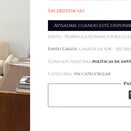
Sin existencias
Avisadme cuando esté disponib
Envío - Península (España y Portugal
Envío Gratis
a partir de 60€ - Recíb
Consulta nuestras
políticas de env
Categoría:
Sin categorizar
Pa