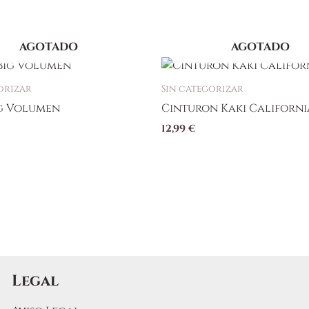
AGOTADO
AGOTADO
orizar
Sin categorizar
ig Volumen
Cinturon Kaki Californi
12,99
€
Legal