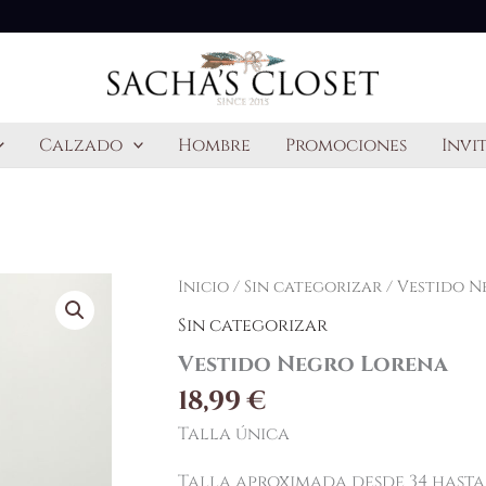
Calzado
Hombre
Promociones
Invi
Inicio
/
Sin categorizar
/ Vestido N
Sin categorizar
Vestido Negro Lorena
18,99
€
Talla única
Talla aproximada desde 34 hasta